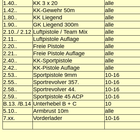
1.40..
KK 3 x 20
alle
1.42..
KK-Gewehr 50m
alle
1.80..
KK Liegend
alle
1.90..
GK Liegend 300m
alle
2.10../ 2.12
Luftpistole / Team Mix
alle
2.11..
Luftpistole Auflage
alle
2.20..
Freie Pistole
alle
2.21..
Freie Pistole Auflage
alle
2.40..
KK-Sportpistole
alle
2.42..
KK-Pistole Auflage
alle
2.53..
Sportpistole 9mm
10-16
2.55..
Sportrevolver 357.
10-16
2.58..
Sportrevolver 44.
10-16
2.59..
Sportpistole 45 ACP
10-16
B.13. /B.14
Unterhebel B + C
10
5.10..
Armbrust 10m
alle
7.xx.
Vorderlader
10-16