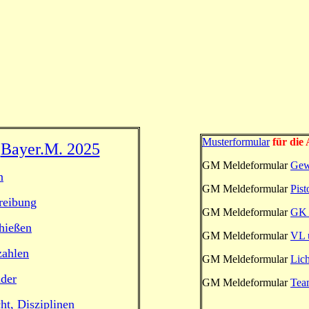
Musterformular
für die
Bayer.M. 2025
GM Meldeformular
Gew
n
GM Meldeformular
Pis
reibung
GM Meldeformular
GK 
hießen
GM Meldeformular
VL 
zahlen
GM Meldeformular
Lic
lder
GM Meldeformular
Tea
ht, Disziplinen