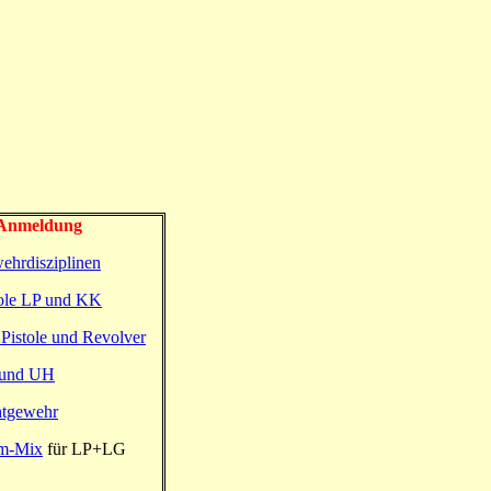
 Anmeldung
ehrdisziplinen
tole LP und KK
Pistole und Revolver
und UH
htgewehr
m-Mix
für LP+LG