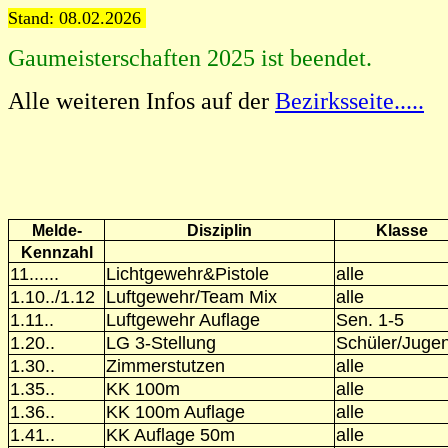
Stand: 08.02.2026
Gaumeisterschaften 2025 ist been
Alle weiteren Infos auf der
Bezirksseite.....
Melde-
Disziplin
Klasse
Kennzahl
11......
Lichtgewehr&Pistole
alle
1.10../1.12
Luftgewehr/Team Mix
alle
1.11..
Luftgewehr Auflage
Sen. 1-5
1.20..
LG 3-Stellung
Schüler/Juge
1.30..
Zimmerstutzen
alle
1.35..
KK 100m
alle
1.36..
KK 100m Auflage
alle
1.41..
KK Auflage 50m
alle